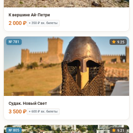
К вершине Ай-Петри
2 000 ₽
+ 350 ₽ вх. билеты
№ 781
9.25
Судак. Новый Свет
3 500 ₽
+ 600 ₽ вх. билеты
№ 805
9.21