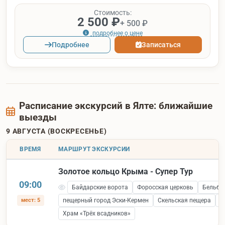
Стоимость:
2 500 ₽
+ 500 ₽
подробнее о цене
Подробнее
Записаться
Расписание экскурсий в Ялте: ближайшие
выезды
9 АВГУСТА (ВОСКРЕСЕНЬЕ)
ВРЕМЯ
МАРШРУТ ЭКСКУРСИИ
Золотое кольцо Крыма - Супер Тур
09:00
Байдарские ворота
Форосская церковь
Бельбе
мест: 5
пещерный город Эски-Кермен
Скельская пещера
С
Храм «Трёх всадников»