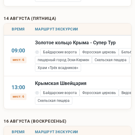
14 АВГУСТА (ПЯТНИЦА)
ВРЕМЯ
МАРШРУТ ЭКСКУРСИИ
Золотое кольцо Крыма - Супер Тур
09:00
Байдарские ворота
Форосская церковь
Бельбе
мест: 6
пещерный город Эски-Кермен
Скельская пещера
С
Храм «Трёх всадников»
Крымская Швейцария
13:00
Байдарские ворота
Форосская церковь
Видова
мест: 6
Скельская пещера
16 АВГУСТА (ВОСКРЕСЕНЬЕ)
ВРЕМЯ
МАРШРУТ ЭКСКУРСИИ