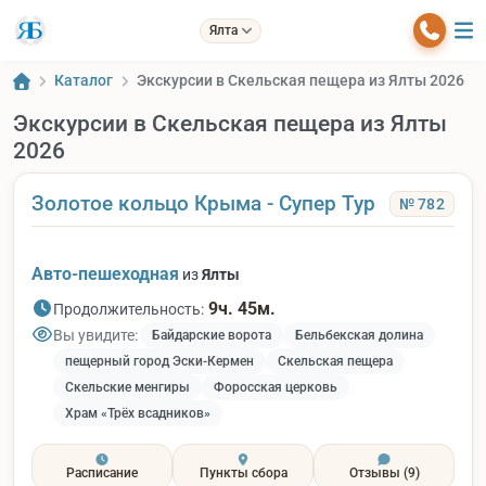
Ялта
Каталог
Экскурсии в Скельская пещера из Ялты 2026
Экскурсии в Скельская пещера из Ялты
2026
Золотое кольцо Крыма - Супер Тур
№ 782
Авто-пешеходная
из
Ялты
9ч. 45м.
Продолжительность:
Вы увидите:
Байдарские ворота
Бельбекская долина
пещерный город Эски-Кермен
Скельская пещера
Скельские менгиры
Форосская церковь
Храм «Трёх всадников»
Расписание
Пункты сбора
Отзывы
(9)