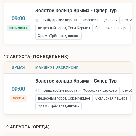
Золотое кольцо Крыма - Супер Тур
09:00
Байдарские ворота
Форосская церковь
Бельбе
есть места
пещерный город Эски-Кермен
Скельская пещера
С
Храм «Трёх всадников»
17 АВГУСТА (ПОНЕДЕЛЬНИК)
ВРЕМЯ
МАРШРУТ ЭКСКУРСИИ
Золотое кольцо Крыма - Супер Тур
09:00
Байдарские ворота
Форосская церковь
Бельбе
мест: 4
пещерный город Эски-Кермен
Скельская пещера
С
Храм «Трёх всадников»
19 АВГУСТА (СРЕДА)