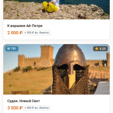
К вершине Ай-Петри
2 000 ₽
+ 350 ₽ вх. билеты
№ 781
9.25
Судак. Новый Свет
3 500 ₽
+ 600 ₽ вх. билеты