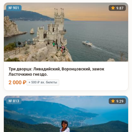
№ 901
9.87
Три дворца: Ливадийский, Воронцовский, замок
Ласточкино гнездо.
2 000 ₽
+ 500 ₽ вх. билеты
№ 813
9.29