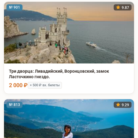
№ 901
9.87
Три дворца: Ливадийский, Воронцовский, замок
Ласточкино гнездо.
2 000 ₽
+ 500 ₽ вх. билеты
№ 813
9.29