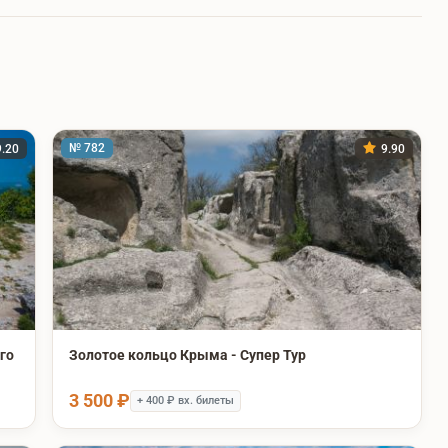
№ 782
.20
9.90
го
Золотое кольцо Крыма - Супер Тур
3 500 ₽
+ 400 ₽ вх. билеты