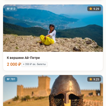
№ 813
9.29
К вершине Ай-Петри
2 000 ₽
+ 350 ₽ вх. билеты
№ 781
9.25