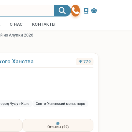
Ж
О НАС
КОНТАКТЫ
й из Алупки 2026
6
кого Ханства
№ 779
ород Чуфут-Кале
Свято-Успенский монастырь
Отзывы
(22)