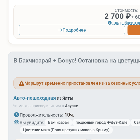
Стоимость:
2 700 ₽
+ 6
подробнее о ц
Подробнее
В Бахчисарай + Бонус! Остановка на цветущ
Маршрут временно приостановлен из-за сезонных усл
Авто-пешеходная
из
Ялты
можно присоединиться в
Алупке
10ч.
Продолжительность:
Вы увидите:
Бахчисарай
пещерный город Чуфут-Кале
Св
Цветение мака (Поля цветущих маков в Крыму)