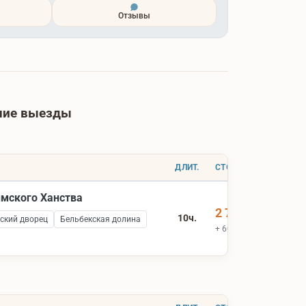
Отзывы
йшие выезды
ДЛИТ.
СТОИМОСТЬ
ымского Ханства
2 700 ₽
10ч.
ский дворец
Бельбекская долина
+ 600 ₽ вх.билеты