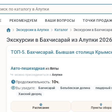
Е
РЕКОМЕНДУЕМ
ВАШИ ВОПРОСЫ
ТОЧКИ ПРОДА
Экскурсии в Алупке
Каталог
Экскурсии в Бахчисара
Экскурсии в Бахчисарай из Алупки 202
ТОП-5. Бахчисарай. Бывшая столица Крымс
Авто-пешеходная
из
Ялты
можно присоединиться в
Алупке
10ч.
Продолжительность:
Вы увидите:
Бахчисарай
Бельбекская долина
пещерный г
Ханский дворец
Расписание
Пункты сбора