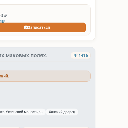
00 ₽
ене
Записаться
их маковых полях.
№ 1416
овий.
ято-Успенский монастырь
Ханский дворец