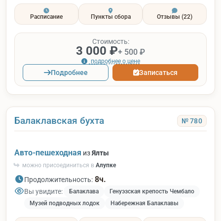
Расписание
Пункты сбора
Отзывы
(22)
Стоимость:
3 000 ₽
+ 500 ₽
подробнее о цене
Подробнее
Записаться
Балаклавская бухта
№ 780
Авто-пешеходная
из
Ялты
можно присоединиться в
Алупке
8ч.
Продолжительность:
Вы увидите:
Балаклава
Генуэзская крепость Чембало
Музей подводных лодок
Набережная Балаклавы