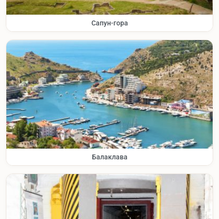
Сапун-гора
Балаклава