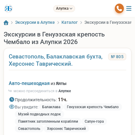
Алупка
Экскурсии в Алупке
Каталог
Экскурсии в Генуэзская 
Экскурсии в Генуэзская крепость
Чембало из Алупки 2026
Севастополь, Балаклавская бухта,
№ 805
Херсонес Таврический.
Авто-пешеходная
из
Ялты
можно присоединиться в
Алупке
11ч.
Продолжительность:
Вы увидите:
Балаклава
Генуэзская крепость Чембало
Музей подводных лодок
Памятник затопленным кораблям
Сапун-гора
Севастополь
Херсонес Таврический