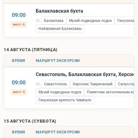
Балаклавская бухта
09:00
Балаклава
Музей подводных лодок
Генуэзская
мест: 6
Набережная Балаклавы
14 АВГУСТА (ПЯТНИЦА)
ВРЕМЯ
МАРШРУТ ЭКСКУРСИИ
Севастополь, Балаклавская бухта, Херсоне
09:00
Севастополь
Херсонес Таврический
Сапун-гора
мест: 4
Музей подводных лодок
Памятник затопленным кор
Генуэзская крепость Чембало
15 АВГУСТА (СУББОТА)
ВРЕМЯ
МАРШРУТ ЭКСКУРСИИ