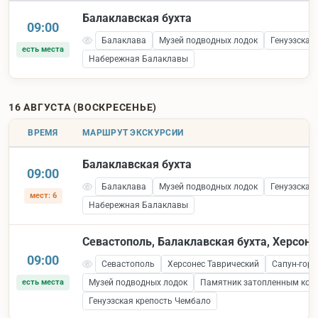
Балаклавская бухта
09:00
Балаклава
Музей подводных лодок
Генуэзская
есть места
Набережная Балаклавы
16 АВГУСТА (ВОСКРЕСЕНЬЕ)
ВРЕМЯ
МАРШРУТ ЭКСКУРСИИ
Балаклавская бухта
09:00
Балаклава
Музей подводных лодок
Генуэзская
мест: 6
Набережная Балаклавы
Севастополь, Балаклавская бухта, Херсоне
09:00
Севастополь
Херсонес Таврический
Сапун-гора
есть места
Музей подводных лодок
Памятник затопленным кор
Генуэзская крепость Чембало