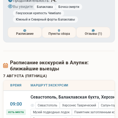
7ч.
Продолжительность:
Вы увидите:
Балаклава
Бочка смерти
Генуэзская крепость Чембало
Южный и Северный форты Балаклавы
Расписание
Пункты сбора
Отзывы
(1)
Расписание экскурсий в Алупке:
ближайшие выезды
7 АВГУСТА (ПЯТНИЦА)
ВРЕМЯ
МАРШРУТ ЭКСКУРСИИ
Севастополь, Балаклавская бухта, Херсоне
09:00
Севастополь
Херсонес Таврический
Сапун-гора
есть места
Музей подводных лодок
Памятник затопленным кор