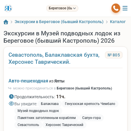
Береговое (бывший Кастрополь)
Экскурсии в Береговое (бывший Кастрополь)
Каталог
Экскурсии в Музей подводных лодок из
Береговое (бывший Кастрополь) 2026
Севастополь, Балаклавская бухта,
№ 805
Херсонес Таврический.
Авто-пешеходная
из
Ялты
можно присоединиться в
Береговое (бывший Кастрополь)
11ч.
Продолжительность:
Вы увидите:
Балаклава
Генуэзская крепость Чембало
Музей подводных лодок
Памятник затопленным кораблям
Сапун-гора
Севастополь
Херсонес Таврический