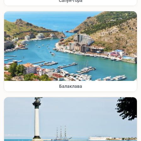
Сапун-гора
Балаклава