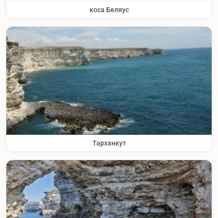
коса Беляус
Тарханкут