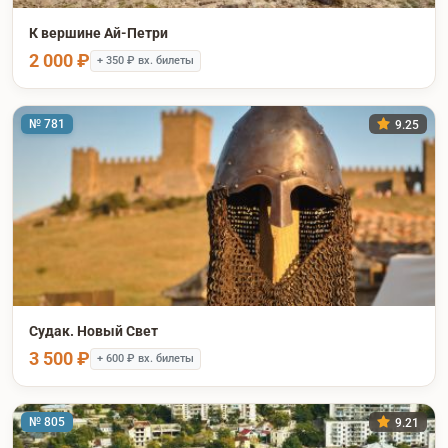
К вершине Ай-Петри
2 000 ₽
+ 350 ₽ вх. билеты
№ 781
9.25
Судак. Новый Свет
3 500 ₽
+ 600 ₽ вх. билеты
№ 805
9.21