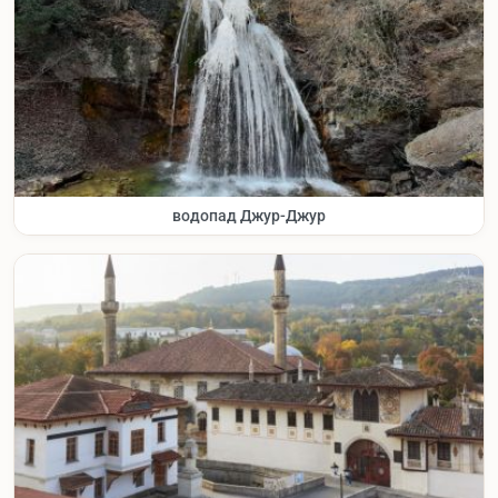
водопад Джур-Джур