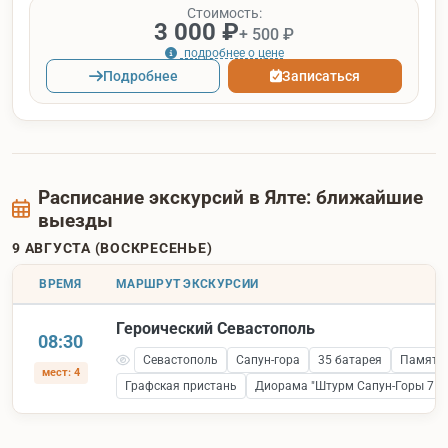
Стоимость:
3 000 ₽
+ 500 ₽
подробнее о цене
Подробнее
Записаться
Расписание экскурсий в Ялте: ближайшие
выезды
9 АВГУСТА (ВОСКРЕСЕНЬЕ)
ВРЕМЯ
МАРШРУТ ЭКСКУРСИИ
Героический Севастополь
08:30
Севастополь
Сапун-гора
35 батарея
Памятни
мест: 4
Графская пристань
Диорама "Штурм Сапун-Горы 7 ма