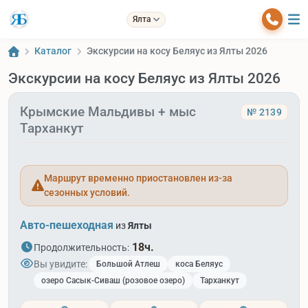
Ялта
Каталог
Экскурсии на косу Беляус из Ялты 2026
Экскурсии на косу Беляус из Ялты 2026
Крымские Мальдивы + мыс
№ 2139
Тарханкут
Маршрут временно приостановлен из-за
сезонных условий.
Авто-пешеходная
из
Ялты
18ч.
Продолжительность:
Вы увидите:
Большой Атлеш
коса Беляус
озеро Сасык-Сиваш (розовое озеро)
Тарханкут