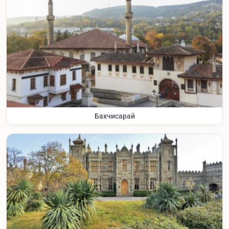
Бахчисарай