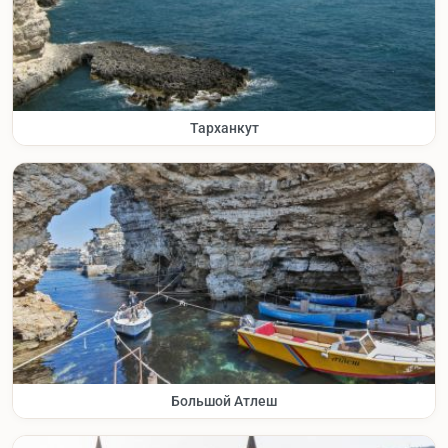
Тарханкут
Большой Атлеш