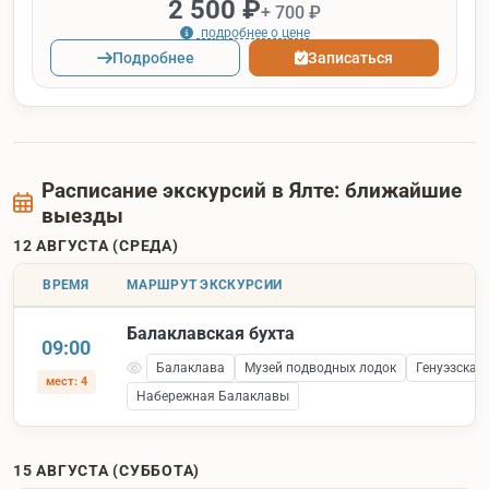
2 500 ₽
+ 700 ₽
подробнее о цене
Подробнее
Записаться
Расписание экскурсий в Ялте: ближайшие
выезды
12 АВГУСТА (СРЕДА)
ВРЕМЯ
МАРШРУТ ЭКСКУРСИИ
Балаклавская бухта
09:00
Балаклава
Музей подводных лодок
Генуэзская
мест: 4
Набережная Балаклавы
15 АВГУСТА (СУББОТА)