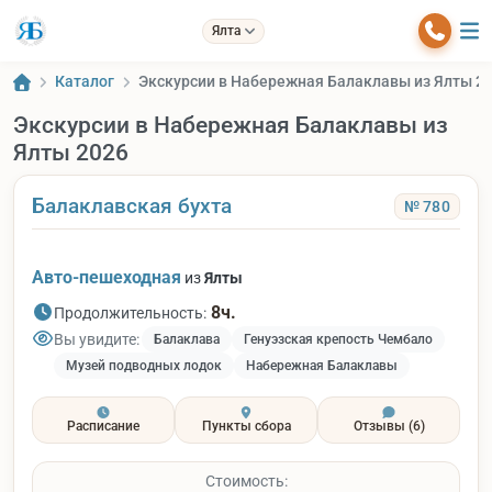
Ялта
Каталог
Экскурсии в Набережная Балаклавы из Ялты 2
Экскурсии в Набережная Балаклавы из
Ялты 2026
Балаклавская бухта
№ 780
Авто-пешеходная
из
Ялты
8ч.
Продолжительность:
Вы увидите:
Балаклава
Генуэзская крепость Чембало
Музей подводных лодок
Набережная Балаклавы
Расписание
Пункты сбора
Отзывы
(6)
Стоимость: