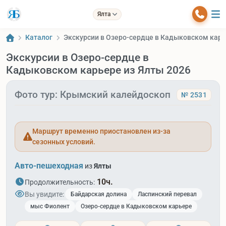
Ялта
Каталог
Экскурсии в Озеро-сердце в Кадыковском карь
Экскурсии в Озеро-сердце в
Кадыковском карьере из Ялты 2026
Фото тур: Крымский калейдоскоп
№ 2531
Маршрут временно приостановлен из-за
сезонных условий.
Авто-пешеходная
из
Ялты
10ч.
Продолжительность:
Вы увидите:
Байдарская долина
Ласпинский перевал
мыс Фиолент
Озеро-сердце в Кадыковском карьере