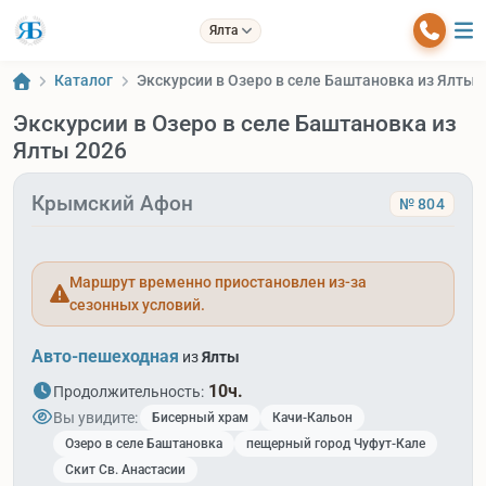
Ялта
Каталог
Экскурсии в Озеро в селе Баштановка из Ялты 
Экскурсии в Озеро в селе Баштановка из
Ялты 2026
Крымский Афон
№ 804
Маршрут временно приостановлен из-за
сезонных условий.
Авто-пешеходная
из
Ялты
10ч.
Продолжительность:
Вы увидите:
Бисерный храм
Качи-Кальон
Озеро в селе Баштановка
пещерный город Чуфут-Кале
Скит Св. Анастасии