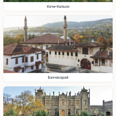
Качи-Кальон
Бахчисарай