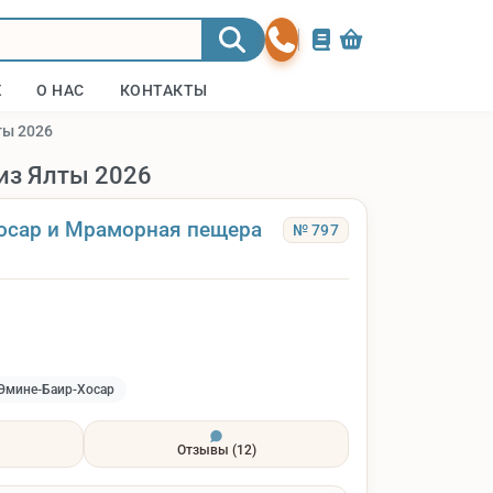
Ж
О НАС
КОНТАКТЫ
ты 2026
из Ялты 2026
осар и Мраморная пещера
№ 797
Эмине-Баир-Хосар
Отзывы
(12)