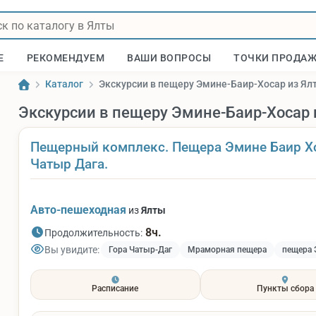
Е
РЕКОМЕНДУЕМ
ВАШИ ВОПРОСЫ
ТОЧКИ ПРОДА
Каталог
Экскурсии в пещеру Эмине-Баир-Хосар из Ял
Экскурсии в пещеру Эмине-Баир-Хосар 
Пещерный комплекс. Пещера Эмине Баир Х
Чатыр Дага.
Авто-пешеходная
из
Ялты
8ч.
Продолжительность:
Вы увидите:
Гора Чатыр-Даг
Мраморная пещера
пещера 
Расписание
Пункты сбора