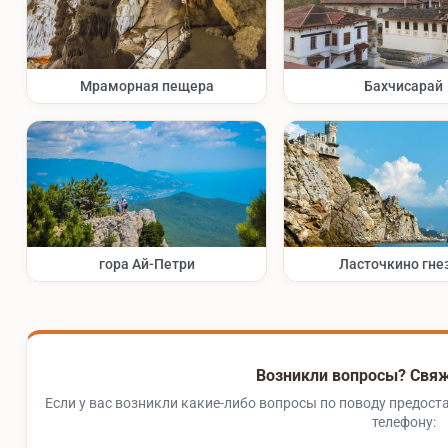
Мраморная пещера
Бахчисарай
гора Ай-Петри
Ласточкино гне
Возникли вопросы? Свяж
Если у вас возникли какие-либо вопросы по поводу предоста
телефону: