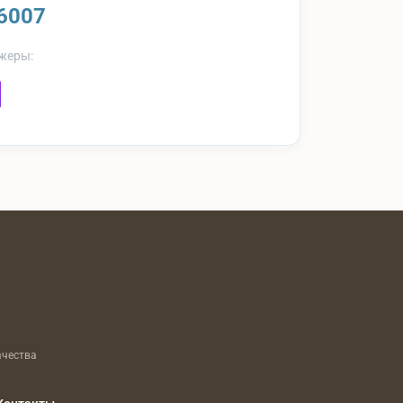
6007
жеры:
ачества