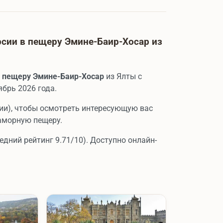
сии в пещеру Эмине-Баир-Хосар из
в
пещеру Эмине-Баир-Хосар
из Ялты с
брь 2026 года.
ии), чтобы осмотреть интересующую вас
аморную пещеру.
едний рейтинг 9.71/10). Доступно онлайн-