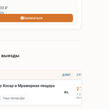
00 ₽
ене
Записаться
е выезды
ДЛИТ.
СТОИМОСТЬ
р Хосар и Мраморная пещера
2 700 ₽
8ч.
+ 2 000 ₽
вх.билеты
Гора Чатыр-Даг