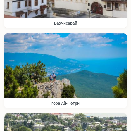
Бахчисарай
гора Ай-Петри