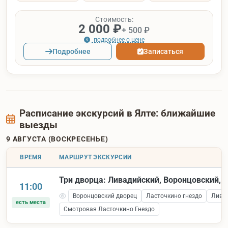
Стоимость:
2 000 ₽
+ 500 ₽
подробнее о цене
Подробнее
Записаться
Расписание экскурсий в Ялте: ближайшие
выезды
9 АВГУСТА (ВОСКРЕСЕНЬЕ)
ВРЕМЯ
МАРШРУТ ЭКСКУРСИИ
Три дворца: Ливадийский, Воронцовский, 
11:00
Воронцовский дворец
Ласточкино гнездо
Лива
есть места
Смотровая Ласточкино Гнездо