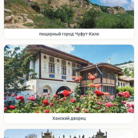
пещерный город Чуфут-Кале
Ханский дворец