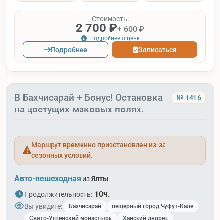
Стоимость:
2 700 ₽
+ 600 ₽
подробнее о цене
Подробнее
Записаться
В Бахчисарай + Бонус! Остановка
№ 1416
на цветущих маковых полях.
Маршрут временно приостановлен из-за
сезонных условий.
Авто-пешеходная
из
Ялты
10ч.
Продолжительность:
Вы увидите:
Бахчисарай
пещерный город Чуфут-Кале
Свято-Успенский монастырь
Ханский дворец