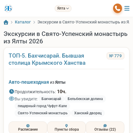
Ялта
Каталог
Экскурсии в Свято-Успенский монастырь из Ял
Экскурсии в Свято-Успенский монастырь
из Ялты 2026
ТОП-5. Бахчисарай. Бывшая
№ 779
столица Крымского Ханства
Авто-пешеходная
из
Ялты
10ч.
Продолжительность:
Вы увидите:
Бахчисарай
Бельбекская долина
пещерный город Чуфут-Кале
Свято-Успенский монастырь
Ханский дворец
Расписание
Пункты сбора
Отзывы
(22)