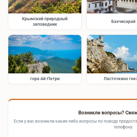
Крымский природный
Бахчисарай
заповедник
гора Ай-Петри
Ласточкино гне
Возникли вопросы? Свяж
Если у вас возникли какие-либо вопросы по поводу предоста
телефону: