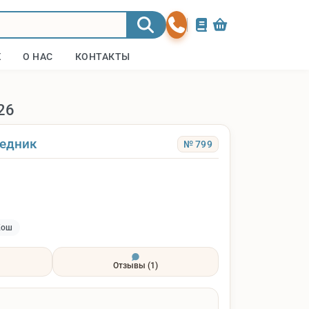
Ж
О НАС
КОНТАКТЫ
26
ведник
№ 799
Кош
Отзывы
(1)