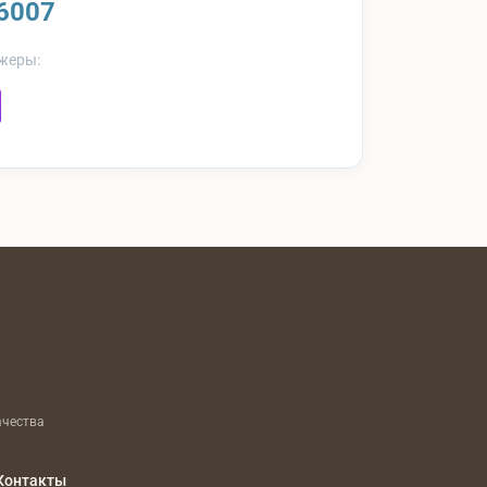
6007
жеры:
ачества
Контакты