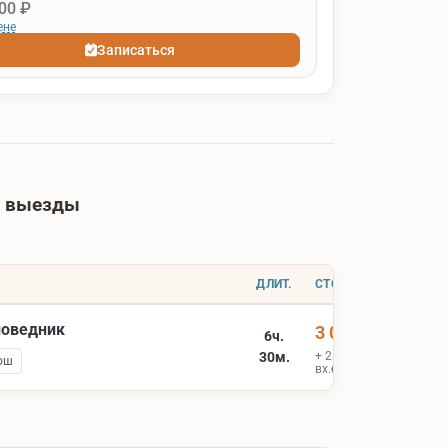
00 ₽
ене
Записаться
е выезды
ДЛИТ.
СТОИМОСТЬ
поведник
3 000 ₽
6ч.
30м.
+ 2 500 ₽
ош
вх.билеты