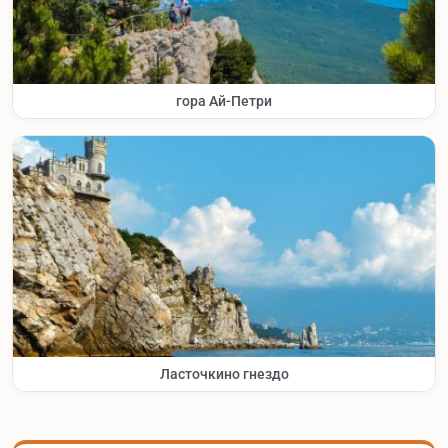
гора Ай-Петри
Ласточкино гнездо