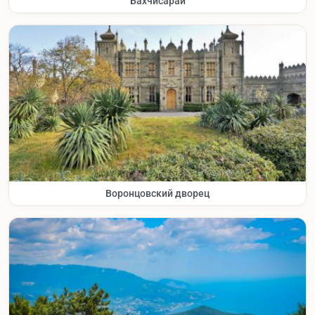
Бахчисарай
Воронцовский дворец