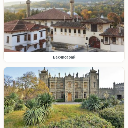
Бахчисарай