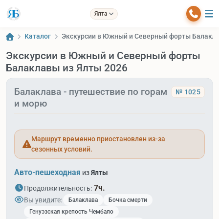
Ялта
Каталог
Экскурсии в Южный и Северный форты Балакла
Экскурсии в Южный и Северный форты
Балаклавы из Ялты 2026
Балаклава - путешествие по горам
№ 1025
и морю
Маршрут временно приостановлен из-за
сезонных условий.
Авто-пешеходная
из
Ялты
7ч.
Продолжительность:
Вы увидите:
Балаклава
Бочка смерти
Генуэзская крепость Чембало