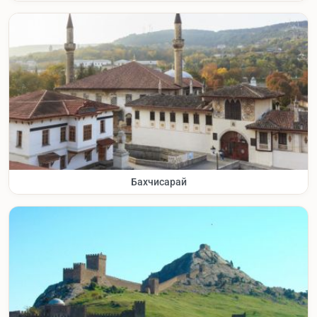
Бахчисарай