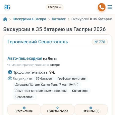
Гаспра
Экскурсии в Гаспре
Каталог
Экскурсии в 35 батарею 
Экскурсии в 35 батарею из Гаспры 2026
Героический Севастополь
№ 778
Авто-пешеходная
из
Ялты
можно присоединиться в
Гаспре
9ч.
Продолжительность:
Вы увидите:
35 батарея
Графская пристань
Диорама "Штурм Сапун-Горы 7 мая 1944г."
Памятник затопленным кораблям
Сапун-гора
Севастополь
Расписание
Пункты сбора
Отзывы
(3)