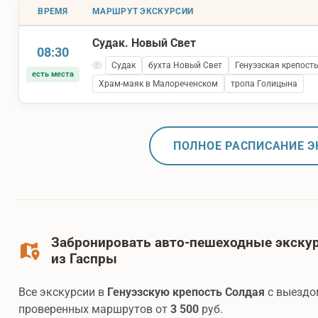
ВРЕМЯ
МАРШРУТ ЭКСКУРСИИ
Судак. Новый Свет
08:30
Судак
бухта Новый Свет
Генуэзская крепост
есть места
Храм-маяк в Малореченском
тропа Голицына
ПОЛНОЕ РАСПИСАНИЕ Э
Забронировать авто-пешеходные экскур
из Гаспры
Все экскурсии в
Генуэзскую крепость Солдая
с выездом
проверенных маршрутов от
3 500
руб.