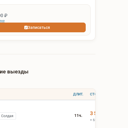
00 ₽
ене
Записаться
шие выезды
ДЛИТ.
СТОИМОСТЬ
3 500 ₽
11ч.
ь Солдая
+ 600 ₽ вх.билеты