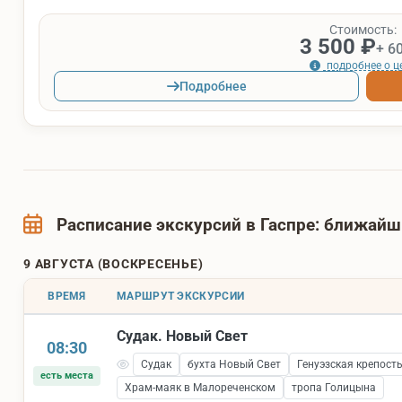
Стоимость:
3 500 ₽
+ 6
подробнее о ц
Подробнее
Расписание экскурсий в Гаспре: ближай
9 АВГУСТА (ВОСКРЕСЕНЬЕ)
ВРЕМЯ
МАРШРУТ ЭКСКУРСИИ
Судак. Новый Свет
08:30
Судак
бухта Новый Свет
Генуэзская крепост
есть места
Храм-маяк в Малореченском
тропа Голицына