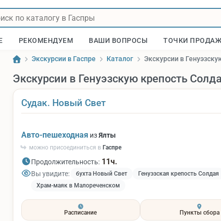
Е
РЕКОМЕНДУЕМ
ВАШИ ВОПРОСЫ
ТОЧКИ ПРОДА
Экскурсии в Гаспре
Каталог
Экскурсии в Генуэзску
Экскурсии в Генуэзскую крепость Солда
Судак. Новый Свет
Авто-пешеходная
из
Ялты
можно присоединиться в
Гаспре
11ч.
Продолжительность:
Вы увидите:
бухта Новый Свет
Генуэзская крепость Солдая
Храм-маяк в Малореченском
Расписание
Пункты сбора