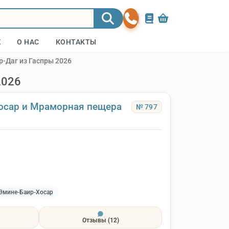
Ж
О НАС
КОНТАКТЫ
р-Даг из Гаспры 2026
2026
осар и Мраморная пещера
№ 797
Эмине-Баир-Хосар
Отзывы
(12)