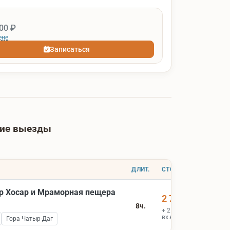
00 ₽
ене
Записаться
шие выезды
ДЛИТ.
СТОИМОСТЬ
р Хосар и Мраморная пещера
2 700 ₽
8ч.
+ 2 000 ₽
вх.билеты
Гора Чатыр-Даг