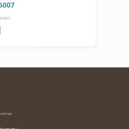
6007
жеры:
ачества