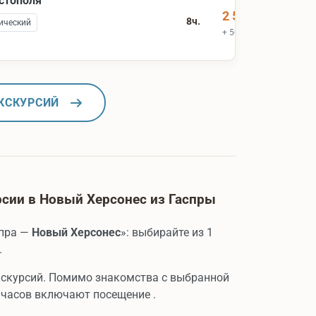
астополя
2 500 ₽
8ч.
ический
+ 500 ₽ вх.билеты
КСКУРСИЙ
сии в Новый Херсонес из Гаспры
спра —
Новый Херсонес
»: выбирайте из 1
.
кскурсий. Помимо знакомства с выбранной
часов включают посещение .