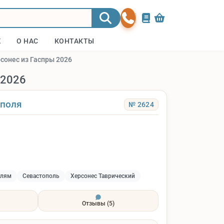
Ж
О НАС
КОНТАКТЫ
сонес из Гаспры 2026
 2026
ополя
№ 2624
блям
Севастополь
Херсонес Таврический
Отзывы
(5)