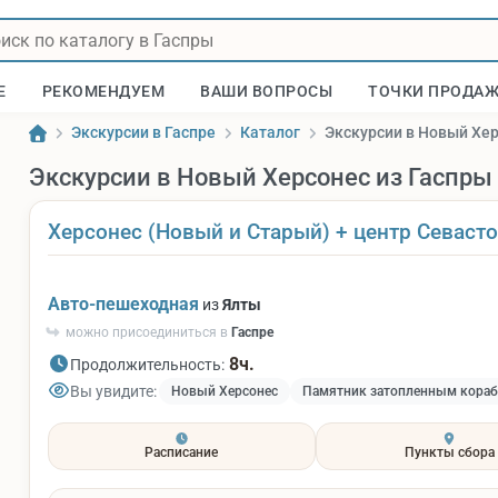
Е
РЕКОМЕНДУЕМ
ВАШИ ВОПРОСЫ
ТОЧКИ ПРОДА
Экскурсии в Гаспре
Каталог
Экскурсии в Новый Хер
Экскурсии в Новый Херсонес из Гаспры
Херсонес (Новый и Старый) + центр Севаст
Авто-пешеходная
из
Ялты
можно присоединиться в
Гаспре
8ч.
Продолжительность:
Вы увидите:
Новый Херсонес
Памятник затопленным кора
Расписание
Пункты сбора