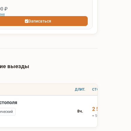
00 ₽
ене
Записаться
шие выезды
ДЛИТ.
СТОИМОСТЬ
астополя
2 500 ₽
8ч.
ический
+ 500 ₽ вх.билеты