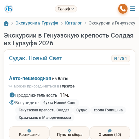
Гурзуф
Экскурсии в Гурзуфе
Каталог
Экскурсии в Генуэзскую
Экскурсии в Генуэзскую крепость Солдая
из Гурзуфа 2026
Судак. Новый Свет
№ 781
Авто-пешеходная
из
Ялты
можно присоединиться в
Гурзуфе
11ч.
Продолжительность:
Вы увидите:
бухта Новый Свет
Генуэзская крепость Солдая
Судак
тропа Голицына
Храм-маяк в Малореченском
Расписание
Пункты сбора
Отзывы
(20)