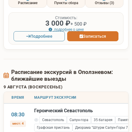
Расписание
Пункты сбора
Отзывы
(3)
Стоимость:
3 000 ₽
+ 500 ₽
подробнее о цене
Подробнее
Записаться
Расписание экскурсий в Оползневом:
ближайшие выезды
9 АВГУСТА (ВОСКРЕСЕНЬЕ)
ВРЕМЯ
МАРШРУТ ЭКСКУРСИИ
Героический Севастополь
08:30
Севастополь
Сапун-гора
35 батарея
Памятни
мест: 4
Графская пристань
Диорама "Штурм Сапун-Горы 7 ма