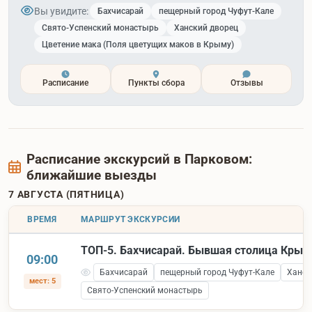
Вы увидите:
Бахчисарай
пещерный город Чуфут-Кале
Свято-Успенский монастырь
Ханский дворец
Цветение мака (Поля цветущих маков в Крыму)
Расписание
Пункты сбора
Отзывы
Расписание экскурсий в Парковом:
ближайшие выезды
7 АВГУСТА (ПЯТНИЦА)
ВРЕМЯ
МАРШРУТ ЭКСКУРСИИ
ТОП-5. Бахчисарай. Бывшая столица Крым
09:00
Бахчисарай
пещерный город Чуфут-Кале
Ханск
мест: 5
Свято-Успенский монастырь