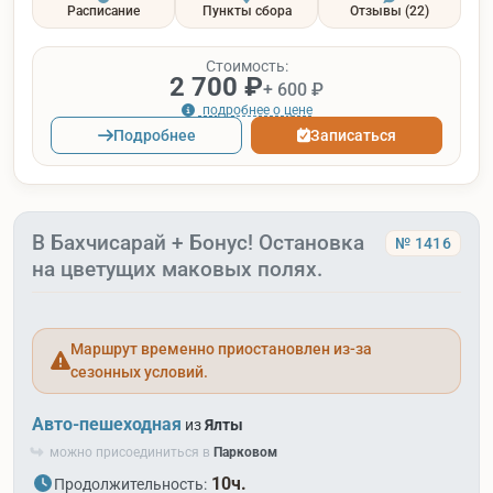
Расписание
Пункты сбора
Отзывы
(22)
Стоимость:
2 700 ₽
+ 600 ₽
подробнее о цене
Подробнее
Записаться
В Бахчисарай + Бонус! Остановка
№ 1416
на цветущих маковых полях.
Маршрут временно приостановлен из-за
сезонных условий.
Авто-пешеходная
из
Ялты
можно присоединиться в
Парковом
10ч.
Продолжительность: