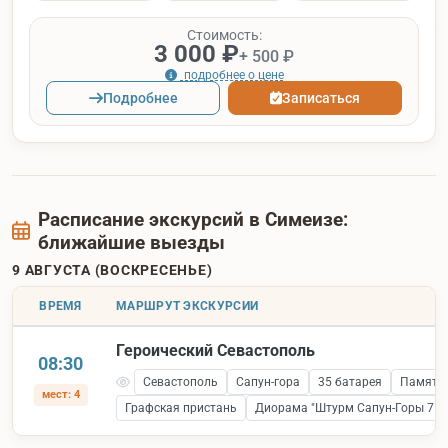
Стоимость:
3 000 ₽
+ 500 ₽
подробнее о цене
Подробнее
Записаться
Расписание экскурсий в Симеизе:
ближайшие выезды
9 АВГУСТА (ВОСКРЕСЕНЬЕ)
ВРЕМЯ
МАРШРУТ ЭКСКУРСИИ
Героический Севастополь
08:30
Севастополь
Сапун-гора
35 батарея
Памятни
мест: 4
Графская пристань
Диорама "Штурм Сапун-Горы 7 ма