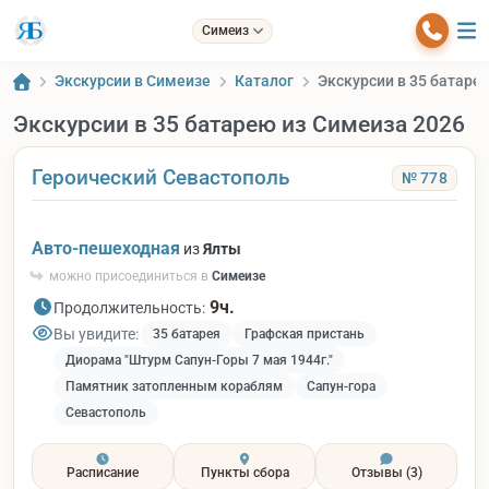
Симеиз
Экскурсии в Симеизе
Каталог
Экскурсии в 35 батаре
Экскурсии в 35 батарею из Симеиза 2026
Героический Севастополь
№ 778
Авто-пешеходная
из
Ялты
можно присоединиться в
Симеизе
9ч.
Продолжительность:
Вы увидите:
35 батарея
Графская пристань
Диорама "Штурм Сапун-Горы 7 мая 1944г."
Памятник затопленным кораблям
Сапун-гора
Севастополь
Расписание
Пункты сбора
Отзывы
(3)