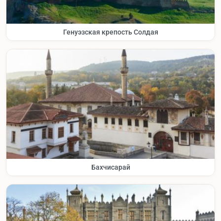
Генуэзская крепость Солдая
Бахчисарай