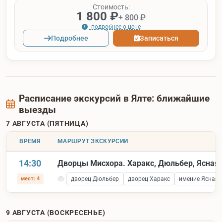
Стоимость:
1 800 ₽
+ 800 ₽
подробнее о цене
Подробнее
Записаться
Расписание экскурсий в Ялте: ближайшие
выезды
7 АВГУСТА (ПЯТНИЦА)
ВРЕМЯ
МАРШРУТ ЭКСКУРСИИ
14:30
Дворцы Мисхора. Харакс, Дюльбер, Ясная 
мест: 4
дворец Дюльбер
дворец Харакс
имение Ясная 
9 АВГУСТА (ВОСКРЕСЕНЬЕ)