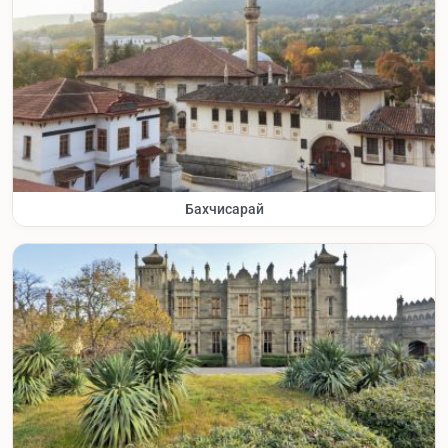
Бахчисарай