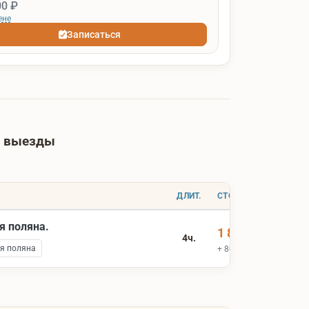
00 ₽
ене
Записаться
е выезды
ДЛИТ.
СТОИМОСТЬ
я поляна.
1 800 ₽
4ч.
я поляна
+ 800 ₽ вх.билеты