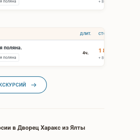
я поляна
+ 800 ₽ вх.билеты
ДЛИТ.
СТОИМОСТЬ
я поляна.
1 800 ₽
4ч.
я поляна
+ 800 ₽ вх.билеты
КСКУРСИЙ
сии в Дворец Харакс из Ялты