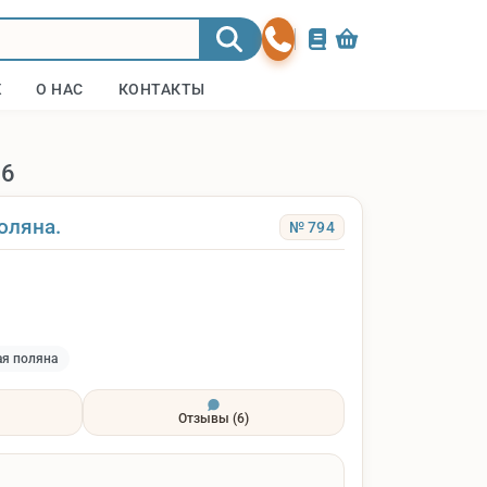
Ж
О НАС
КОНТАКТЫ
26
оляна.
№ 794
ая поляна
Отзывы
(6)