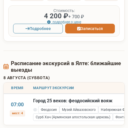
Стоимость:
4 200 ₽
+ 700 ₽
подробнее о цене
Подробнее
Записаться
Расписание экскурсий в Ялте: ближайшие
выезды
8 АВГУСТА (СУББОТА)
ВРЕМЯ
МАРШРУТ ЭКСКУРСИИ
Город 25 веков: феодосийский вояж
07:00
Феодосия
Музей Айвазовского
Набережная Фе
мест: 4
Сурб Хач (Армянская апостольская церковь)
Фонтан