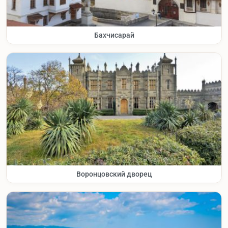
Бахчисарай
Воронцовский дворец