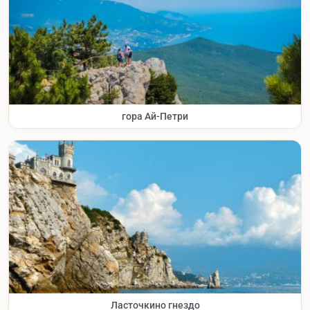
гора Ай-Петри
Ласточкино гнездо