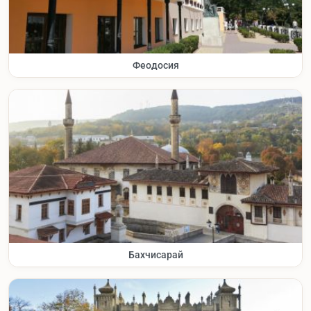
Феодосия
Бахчисарай