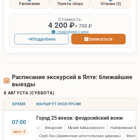
Расписание
Пункты сбора
Отзывы
(5)
Стоимость:
4 200 ₽
+ 700 ₽
подробнее о цене
Подробнее
Записаться
Расписание экскурсий в Ялте: ближайшие
выезды
8 АВГУСТА (СУББОТА)
ВРЕМЯ
МАРШРУТ ЭКСКУРСИИ
Город 25 веков: феодосийский вояж
07:00
Феодосия
Музей Айвазовского
Набережная Фе
мест: 4
Сурб Хач (Армянская апостольская церковь)
Фонтан