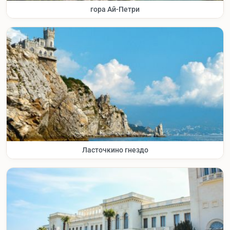
гора Ай-Петри
Ласточкино гнездо