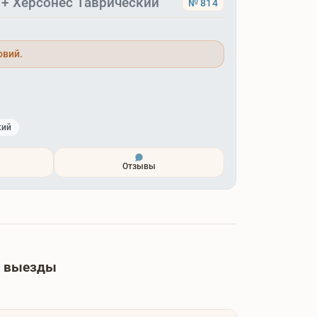
 + Херсонес Таврический
№ 814
овий.
кий
Отзывы
е выезды