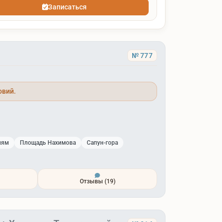
Записаться
№ 777
овий.
лям
Площадь Нахимова
Сапун-гора
Отзывы
(19)