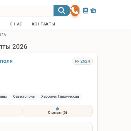
Ж
О НАС
КОНТАКТЫ
026
Ялты 2026
ополя
№ 2624
блям
Севастополь
Херсонес Таврический
Отзывы
(5)