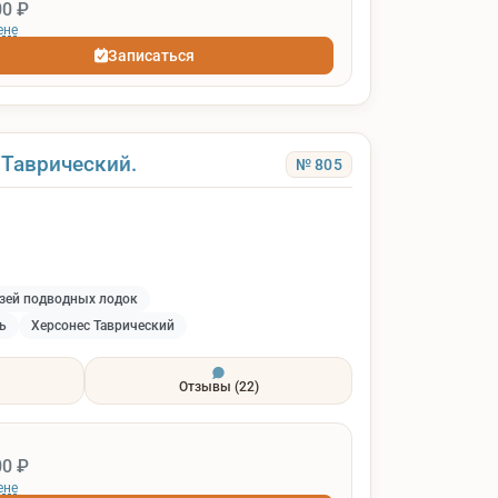
00 ₽
ене
Записаться
 Таврический.
№ 805
зей подводных лодок
ь
Херсонес Таврический
Отзывы
(22)
00 ₽
ене