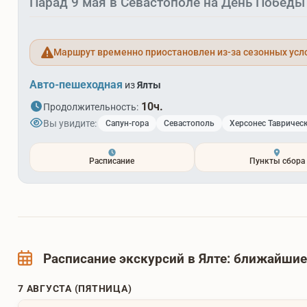
Парад 9 мая в Севастополе на День Победы
Маршрут временно приостановлен из-за сезонных усл
Авто-пешеходная
из
Ялты
10ч.
Продолжительность:
Вы увидите:
Сапун-гора
Севастополь
Херсонес Тавричес
Расписание
Пункты сбора
Расписание экскурсий в Ялте: ближайши
7 АВГУСТА (ПЯТНИЦА)