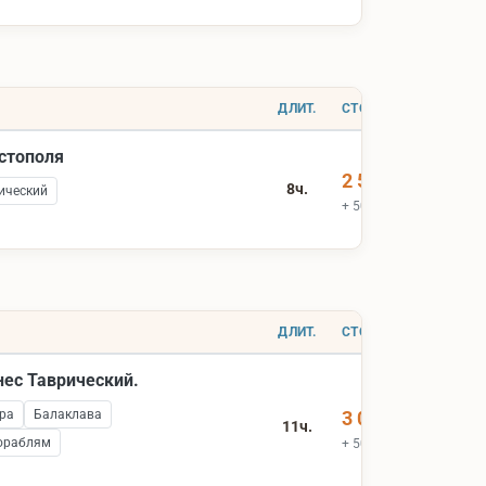
ДЛИТ.
СТОИМОСТЬ
астополя
2 500 ₽
8ч.
ический
+ 500 ₽ вх.билеты
ДЛИТ.
СТОИМОСТЬ
нес Таврический.
ра
Балаклава
3 000 ₽
11ч.
ораблям
+ 500 ₽ вх.билеты