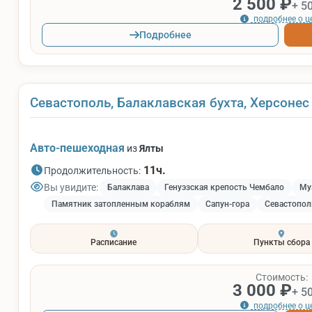
2 500 ₽
+ 5
подробнее о ц
Подробнее
Севастополь, Балаклавская бухта, Херсонес
Авто-пешеходная
из
Ялты
11ч.
Продолжительность:
Вы увидите:
Балаклава
Генуэзская крепость Чембало
Му
Памятник затопленным кораблям
Сапун-гора
Севастопол
Расписание
Пункты сбора
Стоимость:
3 000 ₽
+ 5
подробнее о ц