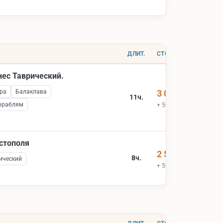
ДЛИТ.
СТОИМОСТЬ
нес Таврический.
ра
Балаклава
3 000 ₽
11ч.
ораблям
+ 500 ₽ вх.билеты
астополя
2 500 ₽
8ч.
ический
+ 500 ₽ вх.билеты