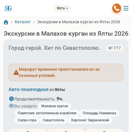
Ялта
Каталог
Экскурсии в Малахов курган из Ялты 2026
Экскурсии в Малахов курган из Ялты 2026
Город-герой. Хит по Севастополю.
№ 777
Маршрут временно приостановлен из-за
сезонных условий.
Авто-пешеходная
из
Ялты
9ч.
Продолжительность:
Вы увидите:
Малахов курган
Памятник затопленным кораблям
Площадь Нахимова
Сапун-гора
Севастополь
Херсонес Таврический