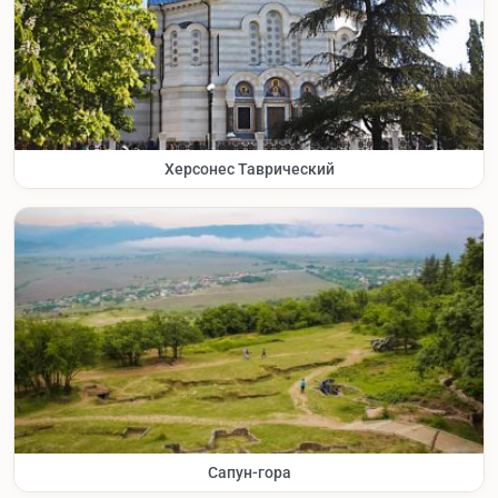
Херсонес Таврический
Сапун-гора