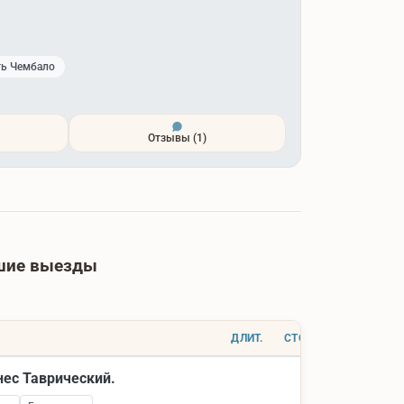
ть Чембало
Отзывы
(1)
йшие выезды
ДЛИТ.
СТОИМОСТЬ
нес Таврический.