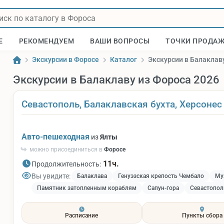
Е
РЕКОМЕНДУЕМ
ВАШИ ВОПРОСЫ
ТОЧКИ ПРОДА
Экскурсии в Форосе
Каталог
Экскурсии в Балаклав
Экскурсии в Балаклаву из Фороса 2026
Севастополь, Балаклавская бухта, Херсонес
Авто-пешеходная
из
Ялты
можно присоединиться в
Форосе
11ч.
Продолжительность:
Вы увидите:
Балаклава
Генуэзская крепость Чембало
Му
Памятник затопленным кораблям
Сапун-гора
Севастопол
Расписание
Пункты сбора