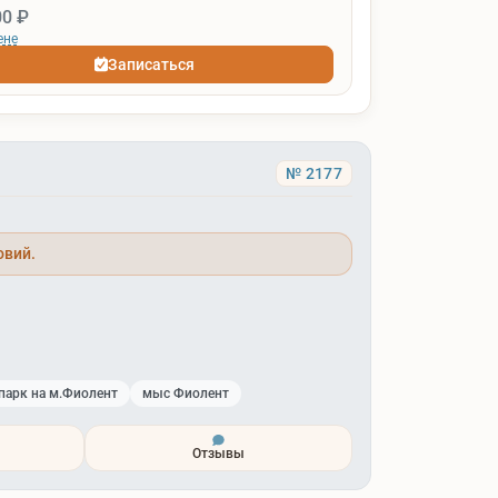
00 ₽
ене
Записаться
№ 2177
овий.
парк на м.Фиолент
мыс Фиолент
Отзывы