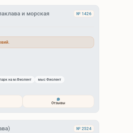
лаклава и морская
№ 1426
овий.
парк на м.Фиолент
мыс Фиолент
Отзывы
ава)
№ 2524