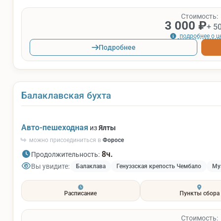
Стоимость:
3 000 ₽
+ 5
подробнее о ц
Подробнее
Балаклавская бухта
Авто-пешеходная
из
Ялты
можно присоединиться в
Форосе
8ч.
Продолжительность:
Вы увидите:
Балаклава
Генуэзская крепость Чембало
Му
Расписание
Пункты сбора
Стоимость: