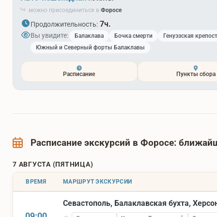
можно присоединиться в
Форосе
7ч.
Продолжительность:
Вы увидите:
Балаклава
Бочка смерти
Генуэзская крепос
Южный и Северный форты Балаклавы
Расписание
Пункты сбора
Расписание экскурсий в Форосе: ближа
7 АВГУСТА (ПЯТНИЦА)
ВРЕМЯ
МАРШРУТ ЭКСКУРСИИ
Севастополь, Балаклавская бухта, Херсо
09:00