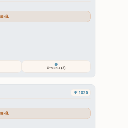
овий.
Отзывы
(3)
№ 1025
овий.