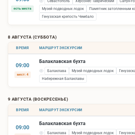
Севастополь
Херсонес Таврический
Сапун-го
есть места
Музей подводных лодок
Памятник затопленным к
Генуэзская крепость Чембало
8 АВГУСТА (СУББОТА)
ВРЕМЯ
МАРШРУТ ЭКСКУРСИИ
Балаклавская бухта
09:00
Балаклава
Музей подводных лодок
Генуэзск
мест: 4
Набережная Балаклавы
9 АВГУСТА (ВОСКРЕСЕНЬЕ)
ВРЕМЯ
МАРШРУТ ЭКСКУРСИИ
Балаклавская бухта
09:00
Балаклава
Музей подводных лодок
Генуэзск