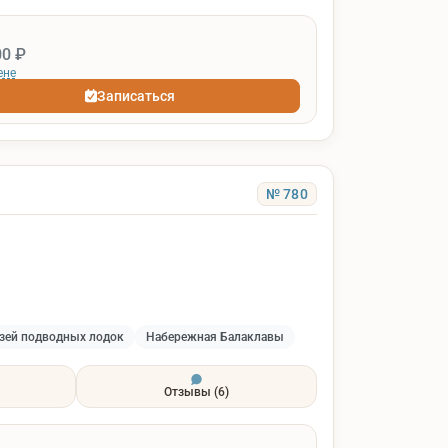
00 ₽
ене
Записаться
№ 780
зей подводных лодок
Набережная Балаклавы
Отзывы
(6)