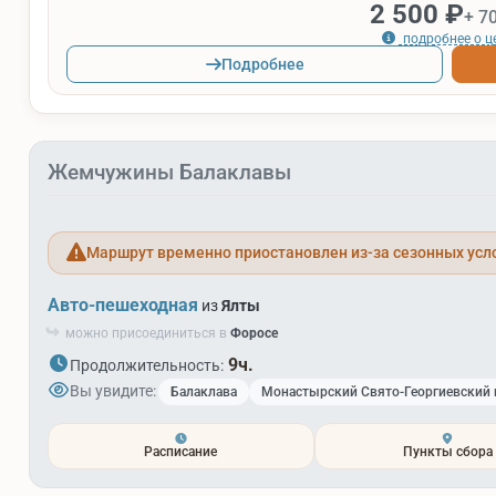
2 500 ₽
+ 7
подробнее о ц
Подробнее
Жемчужины Балаклавы
Маршрут временно приостановлен из-за сезонных усл
Авто-пешеходная
из
Ялты
можно присоединиться в
Форосе
9ч.
Продолжительность:
Вы увидите:
Балаклава
Монастырский Свято-Георгиевский 
Расписание
Пункты сбора