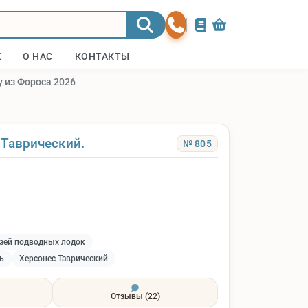
Ж
О НАС
КОНТАКТЫ
у из Фороса 2026
 Таврический.
№ 805
зей подводных лодок
ь
Херсонес Таврический
Отзывы
(22)