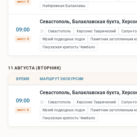
мест: 4
Набережная Балаклавы
Севастополь, Балаклавская бухта, Херсо
09:00
Севастополь
Херсонес Таврический
Сапун-го
мест: 4
Музей подводных лодок
Памятник затопленным к
Генуэзская крепость Чембало
11 АВГУСТА (ВТОРНИК)
ВРЕМЯ
МАРШРУТ ЭКСКУРСИИ
Севастополь, Балаклавская бухта, Херсо
09:00
Севастополь
Херсонес Таврический
Сапун-го
мест: 6
Музей подводных лодок
Памятник затопленным к
Генуэзская крепость Чембало