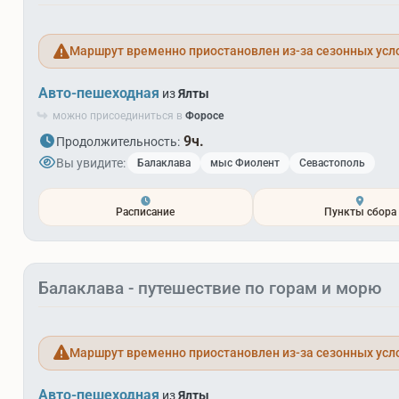
Маршрут временно приостановлен из-за сезонных усл
Авто-пешеходная
из
Ялты
можно присоединиться в
Форосе
9ч.
Продолжительность:
Вы увидите:
Балаклава
мыс Фиолент
Севастополь
Расписание
Пункты сбора
Балаклава - путешествие по горам и морю
Маршрут временно приостановлен из-за сезонных усл
Авто-пешеходная
из
Ялты