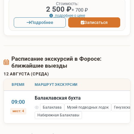
Стоимость:
2 500 ₽
+ 700 ₽
подробнее о цене
Подробнее
Записаться
Расписание экскурсий в Форосе:
ближайшие выезды
12 АВГУСТА (СРЕДА)
ВРЕМЯ
МАРШРУТ ЭКСКУРСИИ
Балаклавская бухта
09:00
Балаклава
Музей подводных лодок
Генуэзская
мест: 4
Набережная Балаклавы