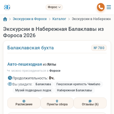
Форос
Экскурсии в Форосе
Каталог
Экскурсии в Набережная
Экскурсии в Набережная Балаклавы из
Фороса 2026
Балаклавская бухта
№ 780
Авто-пешеходная
из
Ялты
можно присоединиться в
Форосе
8ч.
Продолжительность:
Вы увидите:
Балаклава
Генуэзская крепость Чембало
Музей подводных лодок
Набережная Балаклавы
Расписание
Пункты сбора
Отзывы
(6)