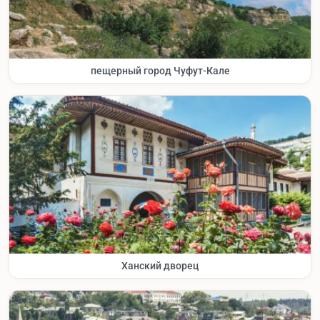
пещерный город Чуфут-Кале
Ханский дворец