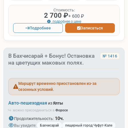
Стоимость:
2 700 ₽
+ 600 ₽
подробнее о цене
Подробнее
Записаться
В Бахчисарай + Бонус! Остановка
№ 1416
на цветущих маковых полях.
Маршрут временно приостановлен из-за
сезонных условий.
Авто-пешеходная
из
Ялты
можно присоединиться в
Форосе
10ч.
Продолжительность:
Вы увидите:
Бахчисарай
пещерный город Чуфут-Кале