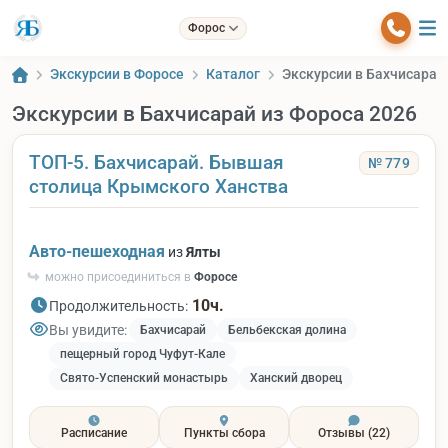
Форос
Экскурсии в Форосе
Каталог
Экскурсии в Бахчисарай
Экскурсии в Бахчисарай из Фороса 2026
ТОП-5. Бахчисарай. Бывшая
№ 779
столица Крымского Ханства
Авто-пешеходная
из
Ялты
можно присоединиться в
Форосе
10ч.
Продолжительность:
Вы увидите:
Бахчисарай
Бельбекская долина
пещерный город Чуфут-Кале
Свято-Успенский монастырь
Ханский дворец
Расписание
Пункты сбора
Отзывы
(22)