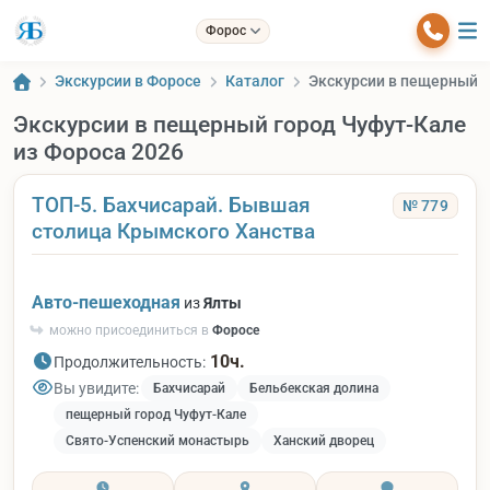
Форос
Экскурсии в Форосе
Каталог
Экскурсии в пещерный г
Экскурсии в пещерный город Чуфут-Кале
из Фороса 2026
ТОП-5. Бахчисарай. Бывшая
№ 779
столица Крымского Ханства
Авто-пешеходная
из
Ялты
можно присоединиться в
Форосе
10ч.
Продолжительность:
Вы увидите:
Бахчисарай
Бельбекская долина
пещерный город Чуфут-Кале
Свято-Успенский монастырь
Ханский дворец