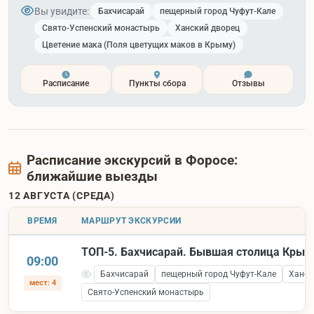
Вы увидите:
Бахчисарай
пещерный город Чуфут-Кале
Свято-Успенский монастырь
Ханский дворец
Цветение мака (Поля цветущих маков в Крыму)
Расписание
Пункты сбора
Отзывы
Расписание экскурсий в Форосе:
ближайшие выезды
12 АВГУСТА (СРЕДА)
ВРЕМЯ
МАРШРУТ ЭКСКУРСИИ
ТОП-5. Бахчисарай. Бывшая столица Крым
09:00
Бахчисарай
пещерный город Чуфут-Кале
Ханск
мест: 4
Свято-Успенский монастырь