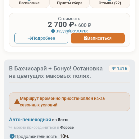
Расписание
Пункты сбора
Отзывы
(22)
Стоимость:
2 700 ₽
+ 600 ₽
подробнее о цене
Подробнее
Записаться
В Бахчисарай + Бонус! Остановка
№ 1416
на цветущих маковых полях.
Маршрут временно приостановлен из-за
сезонных условий.
Авто-пешеходная
из
Ялты
можно присоединиться в
Форосе
10ч.
Продолжительность: