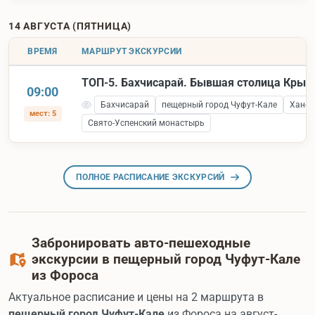
14 АВГУСТА (ПЯТНИЦА)
ВРЕМЯ
МАРШРУТ ЭКСКУРСИИ
ТОП-5. Бахчисарай. Бывшая столица Крым
09:00
Бахчисарай
пещерный город Чуфут-Кале
Ханск
мест: 5
Свято-Успенский монастырь
ПОЛНОЕ РАСПИСАНИЕ ЭКСКУРСИЙ
Забронировать авто-пешеходные
экскурсии в пещерный город Чуфут-Кале
из Фороса
Актуальное расписание и цены на 2 маршрута в
пещерный город Чуфут-Кале
из Фороса на август-