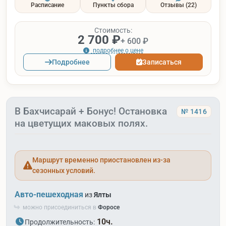
Расписание
Пункты сбора
Отзывы
(22)
Стоимость:
2 700 ₽
+ 600 ₽
подробнее о цене
Подробнее
Записаться
В Бахчисарай + Бонус! Остановка
№ 1416
на цветущих маковых полях.
Маршрут временно приостановлен из-за
сезонных условий.
Авто-пешеходная
из
Ялты
можно присоединиться в
Форосе
10ч.
Продолжительность: