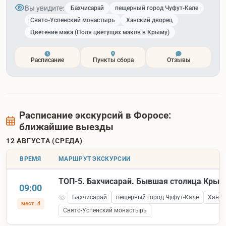
Вы увидите:
Бахчисарай
пещерный город Чуфут-Кале
Свято-Успенский монастырь
Ханский дворец
Цветение мака (Поля цветущих маков в Крыму)
Расписание
Пункты сбора
Отзывы
Расписание экскурсий в Форосе:
ближайшие выезды
12 АВГУСТА (СРЕДА)
ВРЕМЯ
МАРШРУТ ЭКСКУРСИИ
ТОП-5. Бахчисарай. Бывшая столица Крым
09:00
Бахчисарай
пещерный город Чуфут-Кале
Ханск
мест: 4
Свято-Успенский монастырь