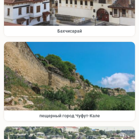
Бахчисарай
пещерный город Чуфут-Кале