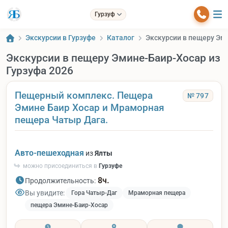
Гурзуф
Экскурсии в Гурзуфе
Каталог
Экскурсии в пещеру Эми
Экскурсии в пещеру Эмине-Баир-Хосар из
Гурзуфа 2026
Пещерный комплекс. Пещера
№ 797
Эмине Баир Хосар и Мраморная
пещера Чатыр Дага.
Авто-пешеходная
из
Ялты
можно присоединиться в
Гурзуфе
8ч.
Продолжительность:
Вы увидите:
Гора Чатыр-Даг
Мраморная пещера
пещера Эмине-Баир-Хосар