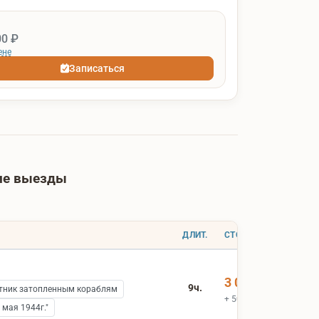
00 ₽
ене
Записаться
шие выезды
ДЛИТ.
СТОИМОСТЬ
3 000 ₽
9ч.
ник затопленным кораблям
+ 500 ₽ вх.билеты
мая 1944г."