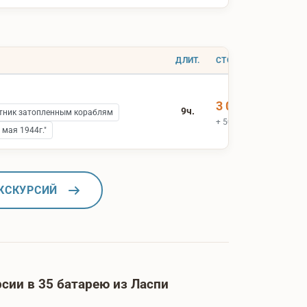
ДЛИТ.
СТОИМОСТЬ
3 000 ₽
9ч.
ник затопленным кораблям
+ 500 ₽ вх.билеты
мая 1944г."
КСКУРСИЙ
сии в 35 батарею из Ласпи