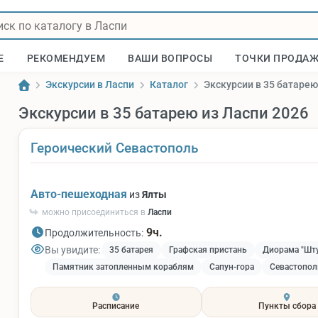
Е
РЕКОМЕНДУЕМ
ВАШИ ВОПРОСЫ
ТОЧКИ ПРОДА
Экскурсии в Ласпи
Каталог
Экскурсии в 35 батарею
Экскурсии в 35 батарею из Ласпи 2026
Героический Севастополь
Авто-пешеходная
из
Ялты
можно присоединиться в
Ласпи
9ч.
Продолжительность:
Вы увидите:
35 батарея
Графская пристань
Диорама "Шту
Памятник затопленным кораблям
Сапун-гора
Севастопол
Расписание
Пункты сбора