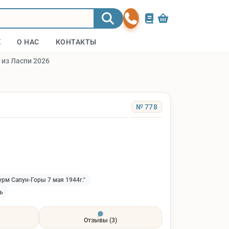
Ж
О НАС
КОНТАКТЫ
 из Ласпи 2026
№ 778
рм Сапун-Горы 7 мая 1944г."
ь
Отзывы
(3)