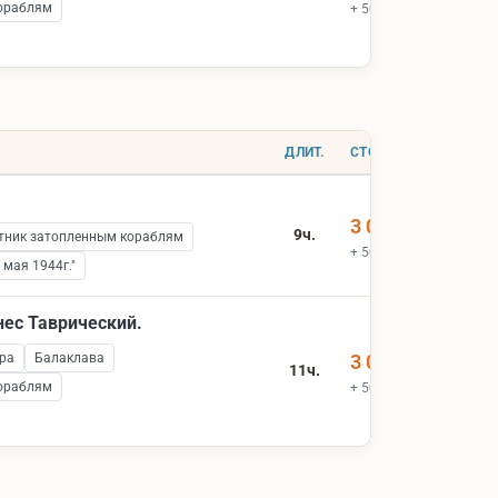
ораблям
+ 500 ₽ вх.билеты
ДЛИТ.
СТОИМОСТЬ
3 000 ₽
9ч.
ник затопленным кораблям
+ 500 ₽ вх.билеты
мая 1944г."
нес Таврический.
ра
Балаклава
3 000 ₽
11ч.
ораблям
+ 500 ₽ вх.билеты