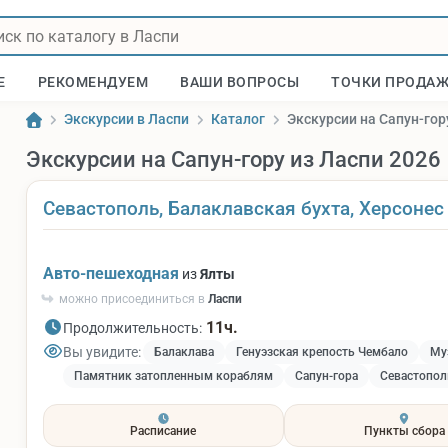
Е
РЕКОМЕНДУЕМ
ВАШИ ВОПРОСЫ
ТОЧКИ ПРОДА
Экскурсии в Ласпи
Каталог
Экскурсии на Сапун-гор
Экскурсии на Сапун-гору из Ласпи 2026
Севастополь, Балаклавская бухта, Херсонес
Авто-пешеходная
из
Ялты
можно присоединиться в
Ласпи
11ч.
Продолжительность:
Вы увидите:
Балаклава
Генуэзская крепость Чембало
Му
Памятник затопленным кораблям
Сапун-гора
Севастопол
Расписание
Пункты сбора