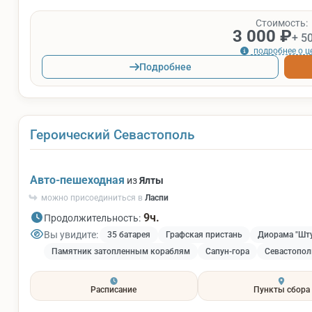
Стоимость:
3 000 ₽
+ 5
подробнее о ц
Подробнее
Героический Севастополь
Авто-пешеходная
из
Ялты
можно присоединиться в
Ласпи
9ч.
Продолжительность:
Вы увидите:
35 батарея
Графская пристань
Диорама "Шту
Памятник затопленным кораблям
Сапун-гора
Севастопол
Расписание
Пункты сбора