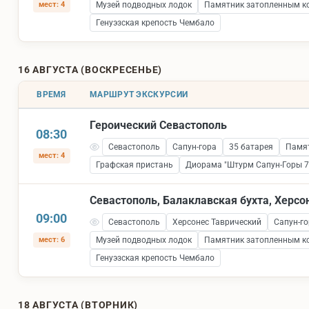
мест: 4
Музей подводных лодок
Памятник затопленным к
Генуэзская крепость Чембало
16 АВГУСТА (ВОСКРЕСЕНЬЕ)
ВРЕМЯ
МАРШРУТ ЭКСКУРСИИ
Героический Севастополь
08:30
Севастополь
Сапун-гора
35 батарея
Памят
мест: 4
Графская пристань
Диорама "Штурм Сапун-Горы 7 
Севастополь, Балаклавская бухта, Херсо
09:00
Севастополь
Херсонес Таврический
Сапун-го
мест: 6
Музей подводных лодок
Памятник затопленным к
Генуэзская крепость Чембало
18 АВГУСТА (ВТОРНИК)