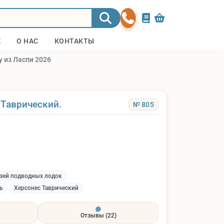
Ж
О НАС
КОНТАКТЫ
у из Ласпи 2026
 Таврический.
№ 805
зей подводных лодок
ь
Херсонес Таврический
Отзывы
(22)