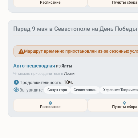
Расписание
Пункты сбора
Парад 9 мая в Севастополе на День Победы
Маршрут временно приостановлен из-за сезонных усл
Авто-пешеходная
из
Ялты
можно присоединиться в
Ласпи
10ч.
Продолжительность:
Вы увидите:
Сапун-гора
Севастополь
Херсонес Тавричес
Расписание
Пункты сбора