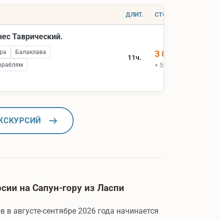
ДЛИТ.
СТОИМОСТЬ
нес Таврический.
ра
Балаклава
3 000 ₽
11ч.
ораблям
+ 500 ₽ вх.билеты
КСКУРСИЙ
ии на Сапун-гору из Ласпи
в в августе-сентябре 2026 года начинается