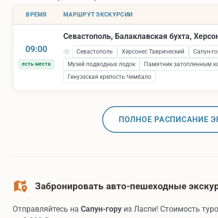
ВРЕМЯ
МАРШРУТ ЭКСКУРСИИ
Севастополь, Балаклавская бухта, Херсо
09:00
Севастополь
Херсонес Таврический
Сапун-го
есть места
Музей подводных лодок
Памятник затопленным к
Генуэзская крепость Чембало
ПОЛНОЕ РАСПИСАНИЕ Э
Забронировать авто-пешеходные экскурс
Отправляйтесь на
Сапун-гору
из Ласпи! Стоимость туро