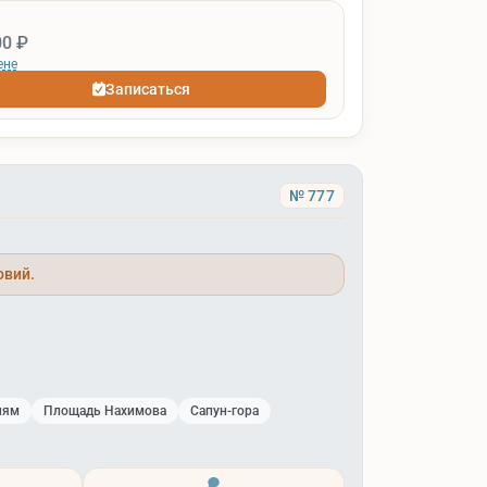
00 ₽
ене
Записаться
№ 777
овий.
лям
Площадь Нахимова
Сапун-гора