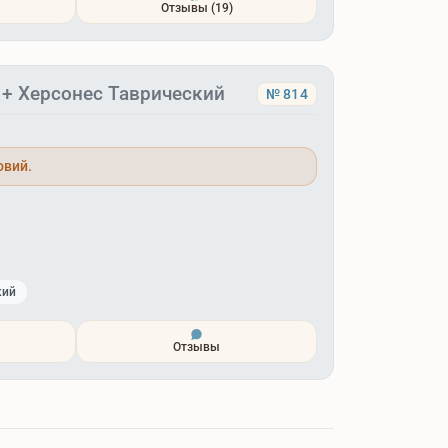
Отзывы
(19)
 + Херсонес Таврический
№ 814
овий.
кий
Отзывы