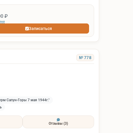
00 ₽
ене
Записаться
№ 778
рм Сапун-Горы 7 мая 1944г."
ь
Отзывы
(3)