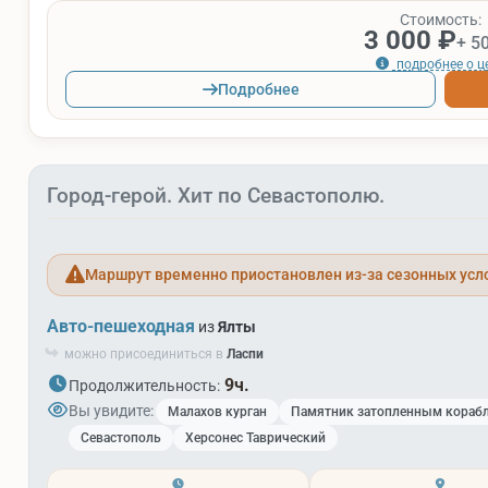
Стоимость:
3 000 ₽
+ 5
подробнее о ц
Подробнее
Город-герой. Хит по Севастополю.
Маршрут временно приостановлен из-за сезонных усл
Авто-пешеходная
из
Ялты
можно присоединиться в
Ласпи
9ч.
Продолжительность:
Вы увидите:
Малахов курган
Памятник затопленным кораб
Севастополь
Херсонес Таврический