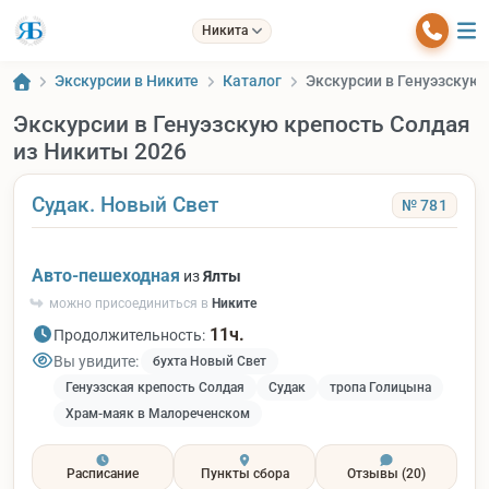
Никита
Экскурсии в Никите
Каталог
Экскурсии в Генуэзскую 
Экскурсии в Генуэзскую крепость Солдая
из Никиты 2026
Судак. Новый Свет
№ 781
Авто-пешеходная
из
Ялты
можно присоединиться в
Никите
11ч.
Продолжительность:
Вы увидите:
бухта Новый Свет
Генуэзская крепость Солдая
Судак
тропа Голицына
Храм-маяк в Малореченском
Расписание
Пункты сбора
Отзывы
(20)