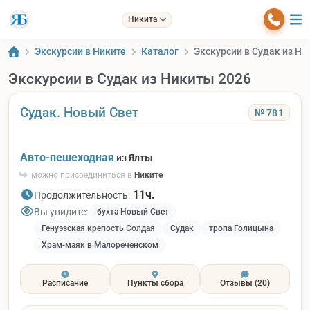
Никита
Экскурсии в Никите
Каталог
Экскурсии в Судак из Ни
Экскурсии в Судак из Никиты 2026
Судак. Новый Свет
№ 781
Авто-пешеходная
из
Ялты
можно присоединиться в
Никите
11ч.
Продолжительность:
Вы увидите:
бухта Новый Свет
Генуэзская крепость Солдая
Судак
тропа Голицына
Храм-маяк в Малореченском
Расписание
Пункты сбора
Отзывы
(20)