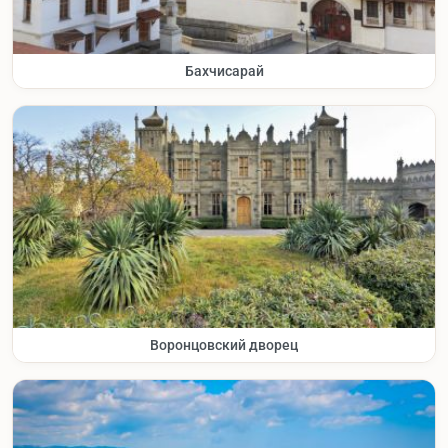
Бахчисарай
Воронцовский дворец