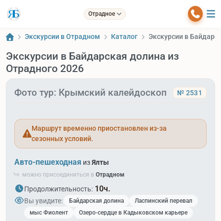
Отрадное
Экскурсии в Отрадном
Каталог
Экскурсии в Байдарск
Экскурсии в Байдарская долина из
Отрадного 2026
Фото тур: Крымский калейдоскоп
№ 2531
Маршрут временно приостановлен из-за
сезонных условий.
Авто-пешеходная
из
Ялты
можно присоединиться в
Отрадном
10ч.
Продолжительность:
Вы увидите:
Байдарская долина
Ласпинский перевал
мыс Фиолент
Озеро-сердце в Кадыковском карьере