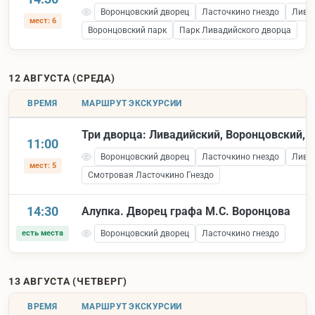
Воронцовский дворец
Ласточкино гнездо
Лива
мест: 6
Воронцовский парк
Парк Ливадийского дворца
12 АВГУСТА (СРЕДА)
ВРЕМЯ
МАРШРУТ ЭКСКУРСИИ
Три дворца: Ливадийский, Воронцовский, 
11:00
Воронцовский дворец
Ласточкино гнездо
Лива
мест: 5
Смотровая Ласточкино Гнездо
14:30
Алупка. Дворец графа М.С. Воронцова
есть места
Воронцовский дворец
Ласточкино гнездо
13 АВГУСТА (ЧЕТВЕРГ)
ВРЕМЯ
МАРШРУТ ЭКСКУРСИИ