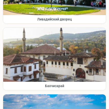
Ливадийский дворец
Бахчисарай