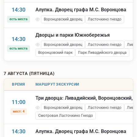
14:30
Алупка. Дворец графа М.С. Воронцова
есть места
Воронцовский дворец
Ласточкино гнездо
Дворцы и парки Южнобережья
14:30
Воронцовский дворец
Ласточкино гнездо
Лива
есть места
Воронцовский парк
Парк Ливадийского дворца
7 АВГУСТА (ПЯТНИЦА)
ВРЕМЯ
МАРШРУТ ЭКСКУРСИИ
Три дворца: Ливадийский, Воронцовский, 
11:00
Воронцовский дворец
Ласточкино гнездо
Лива
мест: 4
Смотровая Ласточкино Гнездо
14:30
Алупка. Дворец графа М.С. Воронцова