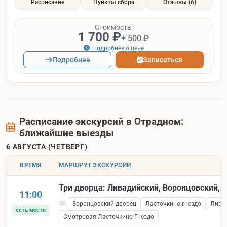
Расписание
Пункты сбора
Отзывы
(6)
Стоимость:
1 700 ₽
+ 500 ₽
подробнее о цене
Подробнее
Записаться
Расписание экскурсий в Отрадном:
ближайшие выезды
6 АВГУСТА (ЧЕТВЕРГ)
ВРЕМЯ
МАРШРУТ ЭКСКУРСИИ
Три дворца: Ливадийский, Воронцовский, 
11:00
Воронцовский дворец
Ласточкино гнездо
Лива
есть места
Смотровая Ласточкино Гнездо