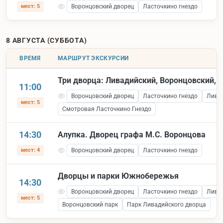
мест: 5
Воронцовский дворец
Ласточкино гнездо
8 АВГУСТА (СУББОТА)
ВРЕМЯ
МАРШРУТ ЭКСКУРСИИ
Три дворца: Ливадийский, Воронцовский, 
11:00
Воронцовский дворец
Ласточкино гнездо
Лива
мест: 5
Смотровая Ласточкино Гнездо
14:30
Алупка. Дворец графа М.С. Воронцова
мест: 4
Воронцовский дворец
Ласточкино гнездо
Дворцы и парки Южнобережья
14:30
Воронцовский дворец
Ласточкино гнездо
Лива
мест: 5
Воронцовский парк
Парк Ливадийского дворца